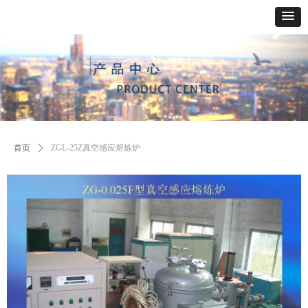
首页
ꄲ
ZGL-25Z真空感应熔炼炉